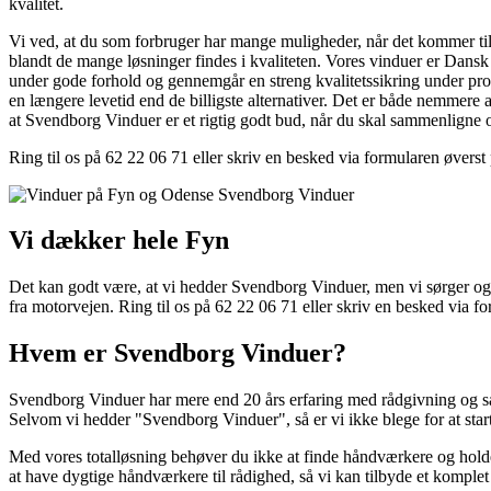
kvalitet.
Vi ved, at du som forbruger har mange muligheder, når det kommer til 
blandt de mange løsninger findes i kvaliteten. Vores vinduer er Dansk 
under gode forhold og gennemgår en streng kvalitetssikring under prod
en længere levetid end de billigste alternativer. Det er både nemmere 
at Svendborg Vinduer er et rigtig godt bud, når du skal sammenligne 
Ring til os på 62 22 06 71 eller skriv en besked via formularen øverst 
Vi dækker hele Fyn
Det kan godt være, at vi hedder Svendborg Vinduer, men vi sørger også
fra motorvejen. Ring til os på 62 22 06 71 eller skriv en besked via f
Hvem er Svendborg Vinduer?
Svendborg Vinduer har mere end 20 års erfaring med rådgivning og salg
Selvom vi hedder "Svendborg Vinduer", så er vi ikke blege for at start
Med vores totalløsning behøver du ikke at finde håndværkere og holde
at have dygtige håndværkere til rådighed, så vi kan tilbyde et komplet