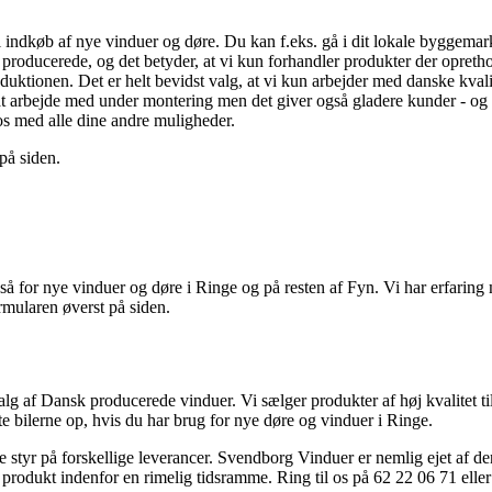
indkøb af nye vinduer og døre. Du kan f.eks. gå i dit lokale byggemarked
producerede, og det betyder, at vi kun forhandler produkter der opretho
uktionen. Det er helt bevidst valg, at vi kun arbejder med danske kvali
at arbejde med under montering men det giver også gladere kunder - og d
os med alle dine andre muligheder.
på siden.
 for nye vinduer og døre i Ringe og på resten af Fyn. Vi har erfaring m
ormularen øverst på siden.
 af Dansk producerede vinduer. Vi sælger produkter af høj kvalitet til 
e bilerne op, hvis du har brug for nye døre og vinduer i Ringe.
 styr på forskellige leverancer. Svendborg Vinduer er nemlig ejet af de
 produkt indenfor en rimelig tidsramme. Ring til os på 62 22 06 71 eller