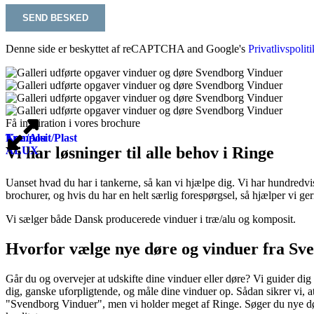
Denne side er beskyttet af reCAPTCHA and Google's
Privatlivspoliti
Få inspiration i vores brochure
Komposit/Plast
Træ/Alu
Vi har løsninger til alle behov i Ringe
ALUX
Uanset hvad du har i tankerne, så kan vi hjælpe dig. Vi har hundredvis 
brochurer, og hvis du har en helt særlig forespørgsel, så hjælper vi
Vi sælger både Dansk producerede vinduer i træ/alu og komposit.
Hvorfor vælge nye døre og vinduer fra Sve
Går du og overvejer at udskifte dine vinduer eller døre? Vi guider dig
dig, ganske uforpligtende, og måle dine vinduer op. Sådan sikrer vi, at
"Svendborg Vinduer", men vi holder meget af Ringe. Søger du nye døre o