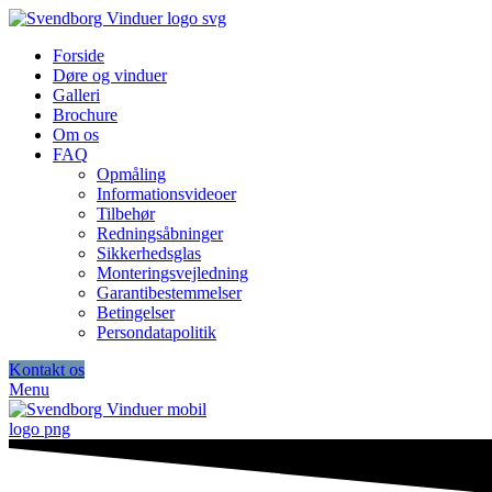
Forside
Døre og vinduer
Galleri
Brochure
Om os
FAQ
Opmåling
Informationsvideoer
Tilbehør
Redningsåbninger
Sikkerhedsglas
Monteringsvejledning
Garantibestemmelser
Betingelser
Persondatapolitik
Kontakt os
Menu