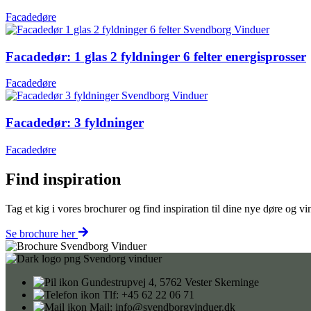
Facadedøre
Facadedør: 1 glas 2 fyldninger 6 felter energisprosser
Facadedøre
Facadedør: 3 fyldninger
Facadedøre
Find inspiration
Tag et kig i vores brochurer og find inspiration til dine nye døre og 
Se brochure her
Gundestrupvej 4, 5762 Vester Skerninge
Tlf: +45 62 22 06 71
Mail: info@svendborgvinduer.dk