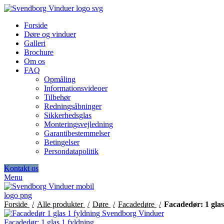
Forside
Døre og vinduer
Galleri
Brochure
Om os
FAQ
Opmåling
Informationsvideoer
Tilbehør
Redningsåbninger
Sikkerhedsglas
Monteringsvejledning
Garantibestemmelser
Betingelser
Persondatapolitik
Kontakt os
Menu
Forside
Alle produkter
Døre
Facadedøre
Facadedør: 1 glas
Facadedør: 1 glas 1 fyldning