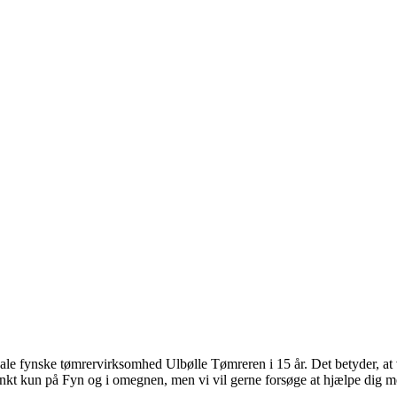
ale fynske tømrervirksomhed Ulbølle Tømreren i 15 år. Det betyder, at
t kun på Fyn og i omegnen, men vi vil gerne forsøge at hjælpe dig med 