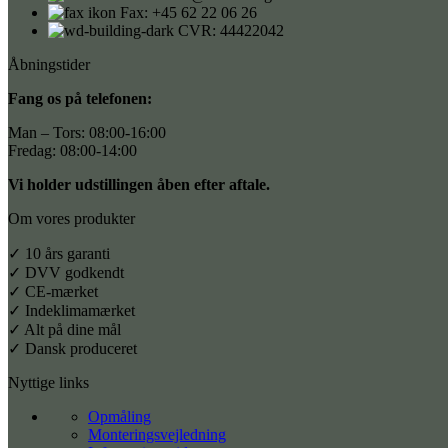
Fax: +45 62 22 06 26
CVR: 44422042
Åbningstider
Fang os på telefonen:
Man – Tors: 08:00-16:00
Fredag: 08:00-14:00
Vi holder udstillingen åben efter aftale.
Om vores produkter
✓ 10 års garanti
✓ DVV godkendt
✓ CE-mærket
✓ Indeklimamærket
✓ Alt på dine mål
✓ Dansk produceret
Nyttige links
Opmåling
Monteringsvejledning