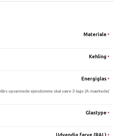
Materiale
*
Kehling
*
Energiglas
*
lårs opvarmede ejendomme skal være 3-lags (A-mærkede)
Glastype
*
Udvendig farve (RAL)
*