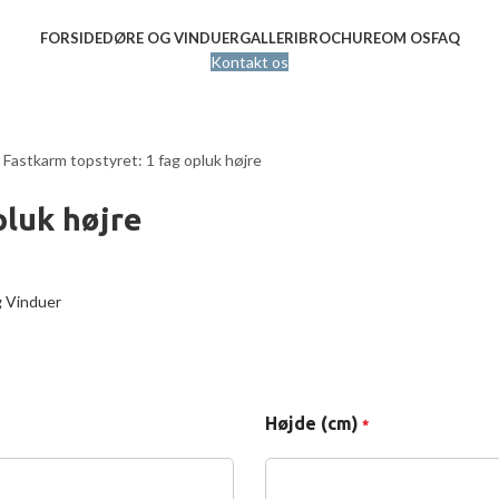
FORSIDE
DØRE OG VINDUER
GALLERI
BROCHURE
OM OS
FAQ
Kontakt os
r
Fastkarm topstyret: 1 fag opluk højre
pluk højre
Højde (cm)
*