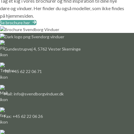
Tag et kig i vores brochurer og find inspiration til dine nye
døre og vinduer. Her finder du også modeller, som ikke findes
på hjemmesiden.
Se brochure her
Gundestrupvej 4, 5762 Vester Skerninge
Tlf: +45 62 22 06 71
Mail: info@svendborgvinduer.dk
Fax: +45 62 22 06 26