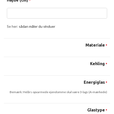
Højde (cm)
*
Se her:
sådan måler du vinduer
Materiale
*
Kehling
*
Energiglas
*
Bemærk: Helårs opvarmede ejendomme skal være 3-lags (A-mærkede)
Glastype
*