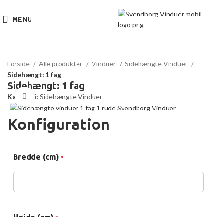
MENU
Forside
Alle produkter
Vinduer
Sidehængte Vinduer
Sidehængt: 1 fag
Sidehængt: 1 fag
Kategori:
Sidehængte Vinduer
Click to enlarge
Konfiguration
Bredde (cm)
*