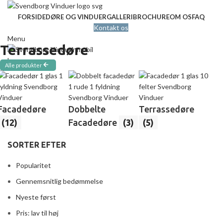
FORSIDE
DØRE OG VINDUER
GALLERI
BROCHURE
OM OS
FAQ
Kontakt os
Menu
Terrassedøre
Alle produkter
Facadedøre
Dobbelte
Terrassedøre
(12)
Facadedøre
(3)
(5)
SORTER EFTER
Popularitet
Gennemsnitlig bedømmelse
Nyeste først
Pris: lav til høj