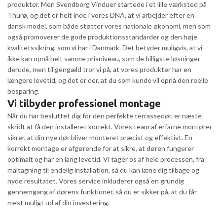
produkter. Men Svendborg Vinduer startede i et lille værksted på
Thurø, og det er helt inde i vores DNA, at vi arbejder efter en
dansk model, som både støtter vores nationale økonomi, men som
også promoverer de gode produktionsstandarder og den høje
kvalitetssikring, som vi har i Danmark. Det betyder muligvis, at vi
ikke kan opnå helt samme prisniveau, som de billigste løsninger
derude, men til gengæld tror vi på, at vores produkter har en
længere levetid, og det er der, at du som kunde vil opnå den reelle
besparing.
Vi tilbyder professionel montage
Når du har besluttet dig for den perfekte terrassedør, er næste
skridt at få den installeret korrekt. Vores team af erfarne montører
sikrer, at din nye dør bliver monteret præcist og effektivt. En
korrekt montage er afgørende for at sikre, at døren fungerer
optimalt og har en lang levetid. Vi tager os af hele processen, fra
måltagning til endelig installation, så du kan læne dig tilbage og
nyde resultatet. Vores service inkluderer også en grundig
gennemgang af dørens funktioner, så du er sikker på, at du får
mest muligt ud af din investering.