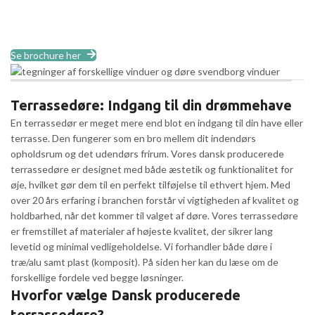
Vi har kun et lille udvalg af vores produkter på hjemmesiden. Vi er
leveringsdygtige i stort set alle løsninger. Se vores brochure eller
ring til os.
Se brochure her
Terrassedøre: Indgang til din drømmehave
En terrassedør er meget mere end blot en indgang til din have eller
terrasse. Den fungerer som en bro mellem dit indendørs
opholdsrum og det udendørs frirum. Vores dansk producerede
terrassedøre er designet med både æstetik og funktionalitet for
øje, hvilket gør dem til en perfekt tilføjelse til ethvert hjem. Med
over 20 års erfaring i branchen forstår vi vigtigheden af kvalitet og
holdbarhed, når det kommer til valget af døre. Vores terrassedøre
er fremstillet af materialer af højeste kvalitet, der sikrer lang
levetid og minimal vedligeholdelse. Vi forhandler både døre i
træ/alu samt plast (komposit). På siden her kan du læse om de
forskellige fordele ved begge løsninger.
Hvorfor vælge Dansk producerede
terrassedøre?