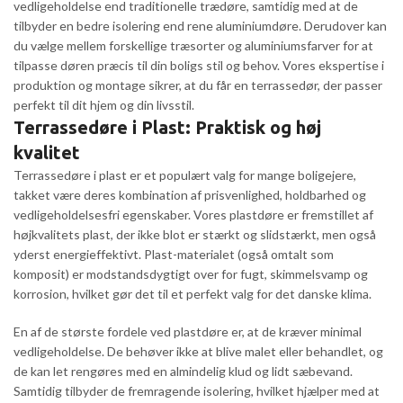
vedligeholdelse end traditionelle trædøre, samtidig med at de
tilbyder en bedre isolering end rene aluminiumdøre. Derudover kan
du vælge mellem forskellige træsorter og aluminiumsfarver for at
tilpasse døren præcis til din boligs stil og behov. Vores ekspertise i
produktion og montage sikrer, at du får en terrassedør, der passer
perfekt til dit hjem og din livsstil.
Terrassedøre i Plast: Praktisk og høj
kvalitet
Terrassedøre i plast er et populært valg for mange boligejere,
takket være deres kombination af prisvenlighed, holdbarhed og
vedligeholdelsesfri egenskaber. Vores plastdøre er fremstillet af
højkvalitets plast, der ikke blot er stærkt og slidstærkt, men også
yderst energieffektivt. Plast-materialet (også omtalt som
komposit) er modstandsdygtigt over for fugt, skimmelsvamp og
korrosion, hvilket gør det til et perfekt valg for det danske klima.
En af de største fordele ved plastdøre er, at de kræver minimal
vedligeholdelse. De behøver ikke at blive malet eller behandlet, og
de kan let rengøres med en almindelig klud og lidt sæbevand.
Samtidig tilbyder de fremragende isolering, hvilket hjælper med at