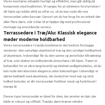
Vores montører arbejder hurtigt og effektivt, men går aldrig på
kompromis med kvaliteten. Vi sørger for at minimere forstyrrelser i
dit hjem og rydder altid op efter os, så du kan nyde din nye
terrassedør uden besvær. Uanset om du har brug for en enkelt dør
eller flere døre, står vi klar til at hjælpe dig med professionel
montage og enestående service.
Terrassedøre i Træ/Alu: Klassisk elegance
møder moderne holdbarhed
Vores terrassedøre i træ/alu kombinerer det bedste fra begge
verdener: den naturlige skønhed af træ og den utrolige holdbarhed
af aluminium. Indvendigt får du den varme og æstetiske tiltrækning
af træ, som skaber en indbydende atmosfære i dit hjem. Træet er
behandlet for at sikre lang levetid og minimal vedligeholdelse, så du
kan nyde den klassiske elegance uden bekymringer. Udvendigt er
døren beklædt med aluminium, der beskytter mod vejr og vind,
hvilket betyder, at din terrassedør forbliver smuk og funktionel i
mange år.
Denne type terrassedør er ideel for dem, der ønsker en dør, der
både er robust og stilfuld. Træ/alu-døre kræver mindre