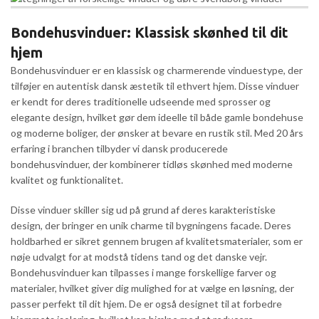
Bondehusvinduer: Klassisk skønhed til dit
hjem
Bondehusvinduer er en klassisk og charmerende vinduestype, der
tilføjer en autentisk dansk æstetik til ethvert hjem. Disse vinduer
er kendt for deres traditionelle udseende med sprosser og
elegante design, hvilket gør dem ideelle til både gamle bondehuse
og moderne boliger, der ønsker at bevare en rustik stil. Med 20 års
erfaring i branchen tilbyder vi dansk producerede
bondehusvinduer, der kombinerer tidløs skønhed med moderne
kvalitet og funktionalitet.
Disse vinduer skiller sig ud på grund af deres karakteristiske
design, der bringer en unik charme til bygningens facade. Deres
holdbarhed er sikret gennem brugen af kvalitetsmaterialer, som er
nøje udvalgt for at modstå tidens tand og det danske vejr.
Bondehusvinduer kan tilpasses i mange forskellige farver og
materialer, hvilket giver dig mulighed for at vælge en løsning, der
passer perfekt til dit hjem. De er også designet til at forbedre