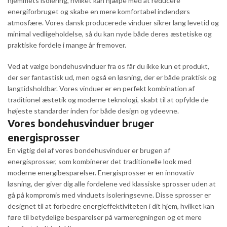
hjemmets isolering, hvilket kan hjælpe med at reducere
energiforbruget og skabe en mere komfortabel indendørs
atmosfære. Vores dansk producerede vinduer sikrer lang levetid og
minimal vedligeholdelse, så du kan nyde både deres æstetiske og
praktiske fordele i mange år fremover.
Ved at vælge bondehusvinduer fra os får du ikke kun et produkt,
der ser fantastisk ud, men også en løsning, der er både praktisk og
langtidsholdbar. Vores vinduer er en perfekt kombination af
traditionel æstetik og moderne teknologi, skabt til at opfylde de
højeste standarder inden for både design og ydeevne.
Vores bondehusvinduer bruger
energisprosser
En vigtig del af vores bondehusvinduer er brugen af
energisprosser, som kombinerer det traditionelle look med
moderne energibesparelser. Energisprosser er en innovativ
løsning, der giver dig alle fordelene ved klassiske sprosser uden at
gå på kompromis med vinduets isoleringsevne. Disse sprosser er
designet til at forbedre energieffektiviteten i dit hjem, hvilket kan
føre til betydelige besparelser på varmeregningen og et mere