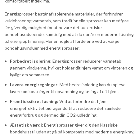
komfortabelt indeklima.
Energisprosser består af isolerende materialer, der forhindrer
kuldebroer og varmetab, som traditionelle sprosser kan medføre.
De giver dig mulighed for at bevare det autentiske
bondehusudseende, samtidig med at du opnår en moderne løsning
på energioptimering. Her er nogle af fordelene ved at vælge
bondehusvinduer med energisprosser:
Forbedret isolering:
Energisprosser reducerer varmetab
gennem vinduerne, hvilket holder dit hjem varmt om vinteren og
køligt om sommeren.
Lavere energiregninger:
Med bedre isolering kan du opleve
lavere omkostninger til opvarmning og køling af dit hjem.
Fremtidssikret løsning:
Ved at forbedre dit hjems
energieffektivitet bidrager du til at reducere det samlede
energiforbrug og dermed din CO2-udledning.
Æstetisk værdi:
Energisprosser giver dig den klassiske
bondehusstil uden at gå på kompromis med moderne energikrav.