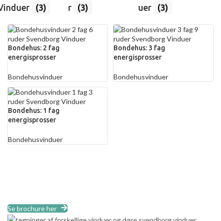
Vinduer
(3)
r
(3)
uer
(3)
Bondehus: 2 fag
Bondehus: 3 fag
energisprosser
energisprosser
Bondehusvinduer
Bondehusvinduer
Bondehus: 1 fag
energisprosser
Bondehusvinduer
Har vi ikke dét, som du leder efter?
Vi har kun et lille udvalg af vores produkter på hjemmesiden. Vi er
leveringsdygtige i stort set alle løsninger. Se vores brochure eller
ring til os.
Se brochure her