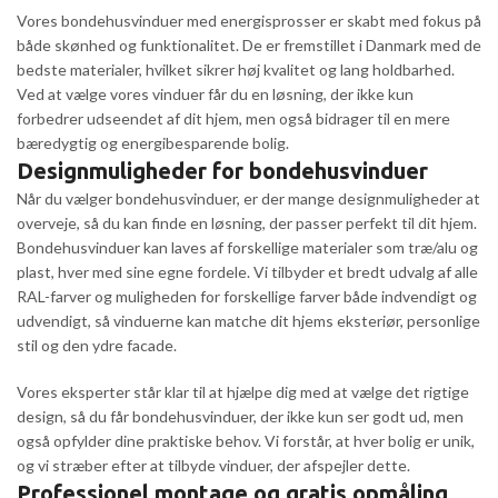
Vores bondehusvinduer med energisprosser er skabt med fokus på
både skønhed og funktionalitet. De er fremstillet i Danmark med de
bedste materialer, hvilket sikrer høj kvalitet og lang holdbarhed.
Ved at vælge vores vinduer får du en løsning, der ikke kun
forbedrer udseendet af dit hjem, men også bidrager til en mere
bæredygtig og energibesparende bolig.
Designmuligheder for bondehusvinduer
Når du vælger bondehusvinduer, er der mange designmuligheder at
overveje, så du kan finde en løsning, der passer perfekt til dit hjem.
Bondehusvinduer kan laves af forskellige materialer som træ/alu og
plast, hver med sine egne fordele. Vi tilbyder et bredt udvalg af alle
RAL-farver og muligheden for forskellige farver både indvendigt og
udvendigt, så vinduerne kan matche dit hjems eksteriør, personlige
stil og den ydre facade.
Vores eksperter står klar til at hjælpe dig med at vælge det rigtige
design, så du får bondehusvinduer, der ikke kun ser godt ud, men
også opfylder dine praktiske behov. Vi forstår, at hver bolig er unik,
og vi stræber efter at tilbyde vinduer, der afspejler dette.
Professionel montage og gratis opmåling