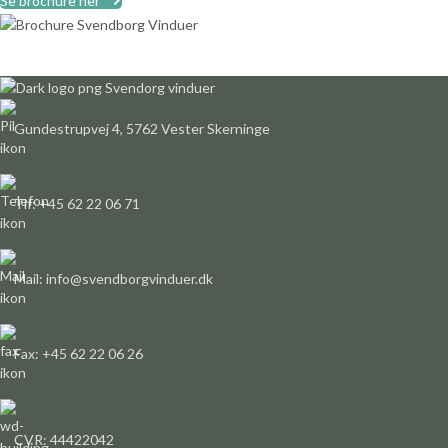
Se brochure her
Gundestrupvej 4, 5762 Vester Skerninge
Tlf: +45 62 22 06 71
Mail: info@svendborgvinduer.dk
Fax: +45 62 22 06 26
CVR: 44422042