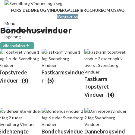
FORSIDE
DØRE OG VINDUER
GALLERI
BROCHURE
OM OS
FAQ
Kontakt os
Menu
Bondehusvinduer
Alle produkter
Topstyrede
Fastkarmsvindue
Fastkarm
Vinduer
(3)
r
(5)
Topstyret
Vinduer
(4)
Sidehængte
Bondehusvindue
Dannebrogsvind