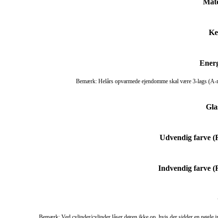
Mate
Ke
Energ
Bemærk: Helårs opvarmede ejendomme skal være 3-lags (A
Gla
Udvendig farve 
Indvendig farve 
Bemærk: Ved cylinder/cylinder låser døren ikke op, hvis der sidder en nøgle 