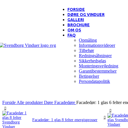
FORSIDE
DØRE OG VINDUER
GALLERI
BROCHURE
OM OS
FAQ
Opmåling
Informationsvideoer
Tilbehør
Redningsåbninger
Sikkerhedsglas
Monteringsvejledning
Garantibestemmelser
Betingelser
Persondatapolitik
Forside
Alle produkter
Døre
Facadedøre
Facadedør: 1 glas 6 felter en
Facadedør: 1 glas 8 felter energisprosser