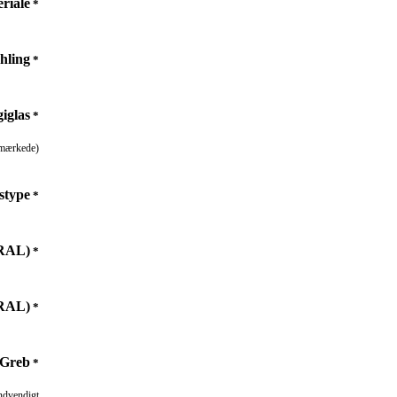
riale
*
hling
*
iglas
*
-mærkede)
stype
*
(RAL)
*
(RAL)
*
Greb
*
indvendigt