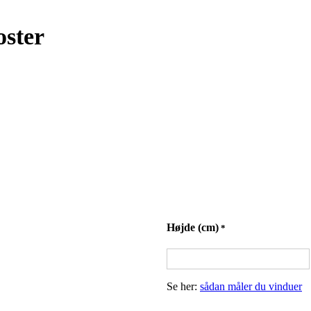
oster
Højde (cm)
*
Se her:
sådan måler du vinduer