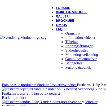
FORSIDE
DØRE OG VINDUER
GALLERI
BROCHURE
OM OS
FAQ
Opmåling
Informationsvideoer
Tilbehør
Redningsåbninger
Sikkerhedsglas
Monteringsvejledning
Garantibestemmelser
Betingelser
Persondatapolitik
Forside
Alle produkter
Vinduer
Fastkarmsvinduer
Fastkarm: 1 fag 2 v
Fastkarm topstyret: 1 fag opluk nederst
Back to products