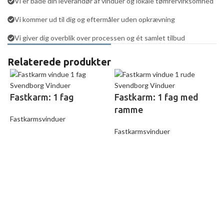
Vi er både din leverandør af vinduer og lokale tømrervirksomhed
Vi kommer ud til dig og eftermåler uden opkrævning
Vi giver dig overblik over processen og ét samlet tilbud
Relaterede produkter
Fastkarm: 1 fag
Fastkarm: 1 fag med
ramme
Fastkarmsvinduer
Fastkarmsvinduer
F
F