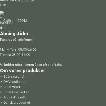
Fax: +45 62 22 06 26
CVR: 44422042
Åbningstider
Fang os på telefonen:
Man – Tors: 08:00-16:00
Fredag: 08:00-14:00
Vi holder udstillingen åben efter aftale.
Om vores produkter
✓ 10 års garanti
✓ DVV godkendt
✓ CE-mærket
✓ Indeklimamærket
✓ Alt på dine mål
✓ Dansk produceret